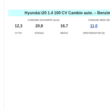
Hyundai i20 1.4 100 CV Cambio auto. – Benzi
CONSUMI DICHIARATI [km/l]
CONSUMI MEDI REAL
12,3
20,8
16,7
11,0
CITTA'
STATALE
MEDIO
SPRITMONITOR.DE