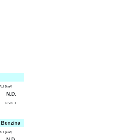
I [km/l]
N.D.
RIVISTE
– Benzina
I [km/l]
N.D.