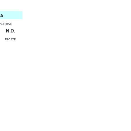
na
I [km/l]
N.D.
RIVISTE