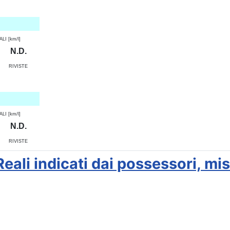
I [km/l]
N.D.
RIVISTE
I [km/l]
N.D.
RIVISTE
li indicati dai possessori, misur