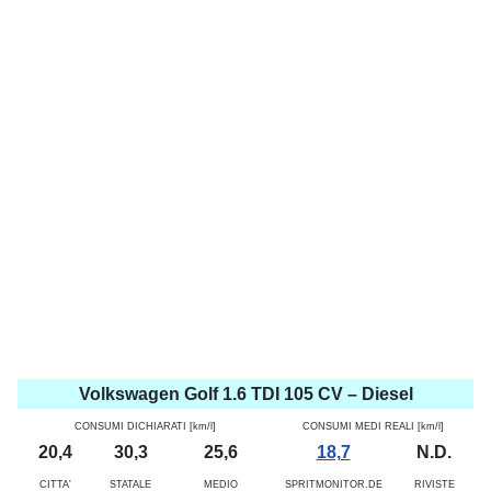
Volkswagen Golf 1.6 TDI 105 CV – Diesel
CONSUMI DICHIARATI [km/l]
CONSUMI MEDI REALI [km/l]
20,4
30,3
25,6
18,7
N.D.
CITTA'
STATALE
MEDIO
SPRITMONITOR.DE
RIVISTE