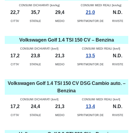
CONSUMI DICHIARATI [km/kg]
CONSUMI MEDI REALI [km/kg]
22,7
35,7
29,4
21,0
N.D.
CITTA'
STATALE
MEDIO
SPRITMONITOR.DE
RIVISTE
Volkswagen Golf 1.4 TSI 150 CV – Benzina
CONSUMI DICHIARATI [km/l]
CONSUMI MEDI REALI [km/l]
17,2
23,8
21,3
13,5
N.D.
CITTA'
STATALE
MEDIO
SPRITMONITOR.DE
RIVISTE
Volkswagen Golf 1.4 TSI 150 CV DSG Cambio auto. –
Benzina
CONSUMI DICHIARATI [km/l]
CONSUMI MEDI REALI [km/l]
17,2
24,4
21,3
13,4
N.D.
CITTA'
STATALE
MEDIO
SPRITMONITOR.DE
RIVISTE