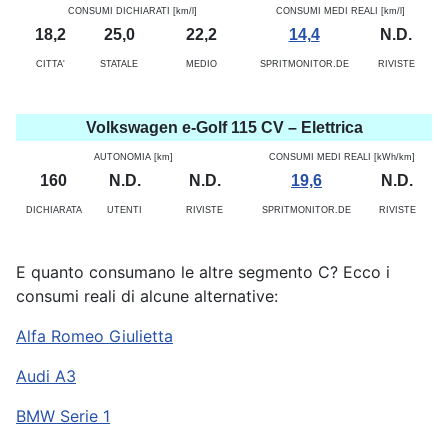
CONSUMI DICHIARATI [km/l]
CONSUMI MEDI REALI [km/l]
18,2
25,0
22,2
14,4
N.D.
CITTA'
STATALE
MEDIO
SPRITMONITOR.DE
RIVISTE
Volkswagen e-Golf 115 CV – Elettrica
AUTONOMIA [km]
CONSUMI MEDI REALI [kWh/km]
160
N.D.
N.D.
19,6
N.D.
DICHIARATA
UTENTI
RIVISTE
SPRITMONITOR.DE
RIVISTE
E quanto consumano le altre segmento C? Ecco i
consumi reali di alcune alternative:
Alfa Romeo Giulietta
Audi A3
BMW Serie 1