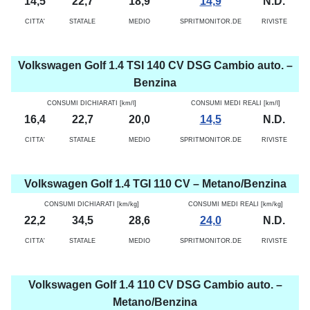
14,5
22,7
18,9
14,9
N.D.
CITTA'
STATALE
MEDIO
SPRITMONITOR.DE
RIVISTE
Volkswagen Golf 1.4 TSI 140 CV DSG Cambio auto. –
Benzina
CONSUMI DICHIARATI [km/l]
CONSUMI MEDI REALI [km/l]
16,4
22,7
20,0
14,5
N.D.
CITTA'
STATALE
MEDIO
SPRITMONITOR.DE
RIVISTE
Volkswagen Golf 1.4 TGI 110 CV – Metano/Benzina
CONSUMI DICHIARATI [km/kg]
CONSUMI MEDI REALI [km/kg]
22,2
34,5
28,6
24,0
N.D.
CITTA'
STATALE
MEDIO
SPRITMONITOR.DE
RIVISTE
Volkswagen Golf 1.4 110 CV DSG Cambio auto. –
Metano/Benzina