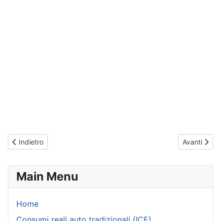
Articolo precedente: Kia Rio (dal 2017) - Consumi reali
Articolo suc
Indietro
Avanti
Main Menu
Home
Consumi reali auto tradizionali (ICE)