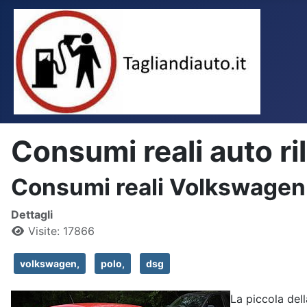
Consumi reali auto ri
Consumi reali Volkswagen
Dettagli
Visite: 17866
volkswagen,
polo,
dsg
La piccola dell