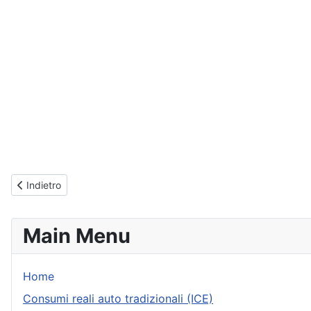
Articolo precedente: Consumi reali Volkswagen T-Cross
Indietro
Main Menu
Home
Consumi reali auto tradizionali (ICE)