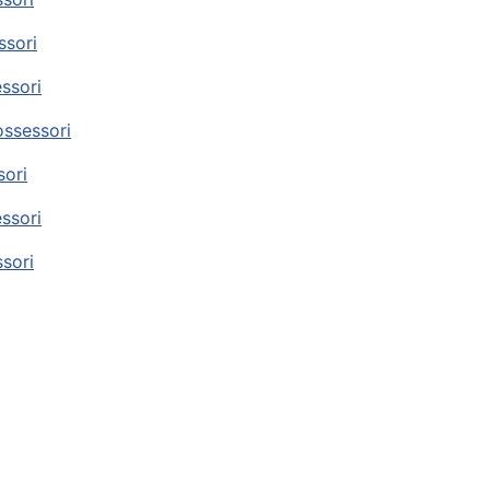
ssori
essori
ossessori
sori
essori
ssori