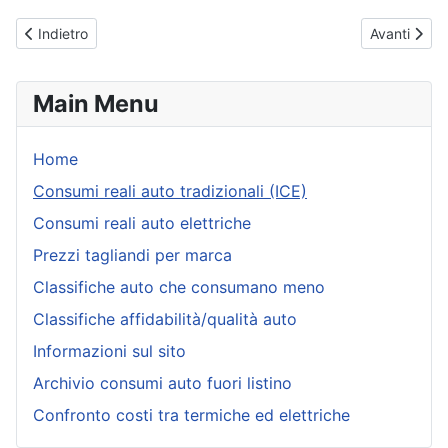
Articolo precedente: Volswagen Touareg (dal 2018) - Consumi rea
Articolo su
Indietro
Avanti
Main Menu
Home
Consumi reali auto tradizionali (ICE)
Consumi reali auto elettriche
Prezzi tagliandi per marca
Classifiche auto che consumano meno
Classifiche affidabilità/qualità auto
Informazioni sul sito
Archivio consumi auto fuori listino
Confronto costi tra termiche ed elettriche