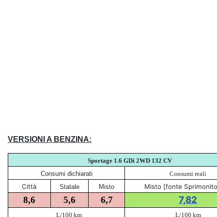
VERSIONI A BENZINA:
Sportage 1.6 GDi 2WD 132
CV
Consumi dichiarati
Consumi reali
Città
Misto [fonte Sprimonito
Statale
Misto
7,82
8,6
5,6
6,7
L/100 km
L/100 km