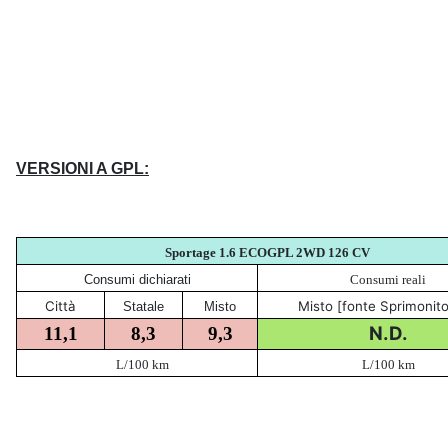
VERSIONI A GPL:
Sportage 1.6 ECOGPL 2WD 126
CV
Consumi dichiarati
Consumi reali
Città
Misto [fonte Sprimonito
Statale
Misto
N.D.
11,1
8,3
9,3
L/100 km
L/100 km