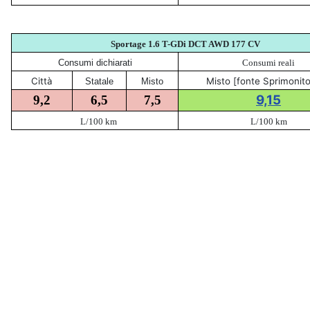
Sportage 1.6 T-GDi DCT AWD 177
CV
Consumi dichiarati
Consumi reali
Città
Misto [fonte Sprimonito
Statale
Misto
9,15
9,2
6,5
7,5
L/100 km
L/100 km