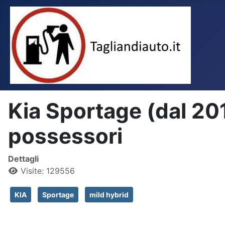
Kia Sportage (dal 201
possessori
Dettagli
Visite: 129556
KIA
Sportage
mild hybrid