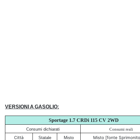
VERSIONI A GASOLIO:
Sportage 1.7 CRDi 115 CV
2WD
Consumi dichiarati
Consumi reali
Città
Misto [fonte Sprimonito
Statale
Misto