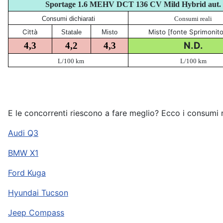
Sportage 1
.6 MEHV DCT 136 CV Mild Hybrid aut.
Consumi dichiarati
Consumi reali
Città
Misto [fonte Sprimonito
Statale
Misto
N.D.
4,3
4,2
4,3
L/100 km
L/100 km
E le concorrenti riescono a fare meglio? Ecco i consumi r
Audi Q3
BMW X1
Ford Kuga
Hyundai Tucson
Jeep Compass