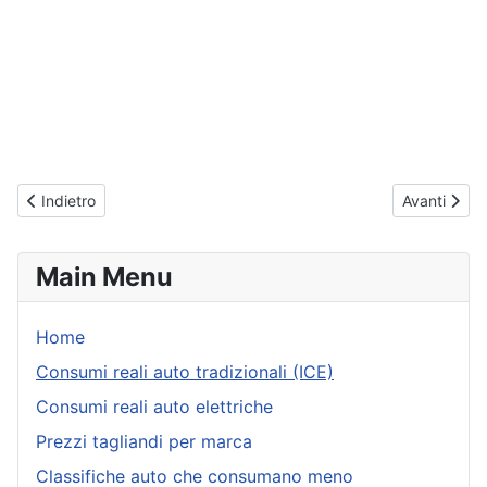
Articolo precedente: Fiat 600 - Consumi reali rilevati dai possess
Articolo suc
Indietro
Avanti
Main Menu
Home
Consumi reali auto tradizionali (ICE)
Consumi reali auto elettriche
Prezzi tagliandi per marca
Classifiche auto che consumano meno