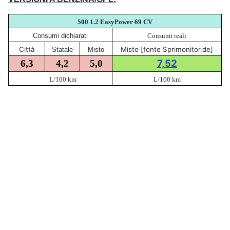
500 1.2 EasyPower 69 CV
Consumi dichiarati
Consumi reali
Città
Misto [fonte Sprimonitor.de]
Statale
Misto
7,52
6,3
4,2
5,0
L/100 km
L/100 km