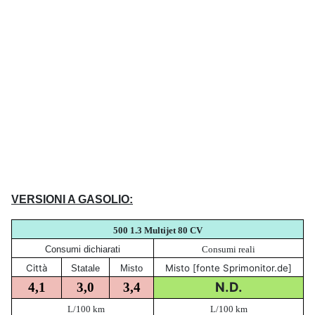
VERSIONI A GASOLIO:
500 1.3 Multijet 80 CV
Consumi dichiarati
Consumi reali
Città
Misto [fonte Sprimonitor.de]
Statale
Misto
N.D.
4,1
3,0
3,4
L/100 km
L/100 km