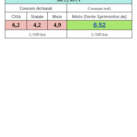
500 1.2 69 CV
Consumi dichiarati
Consumi reali
Città
Misto [fonte Sprimonitor.de]
Statale
Misto
6,52
6,2
4,2
4,9
L/100 km
L/100 km