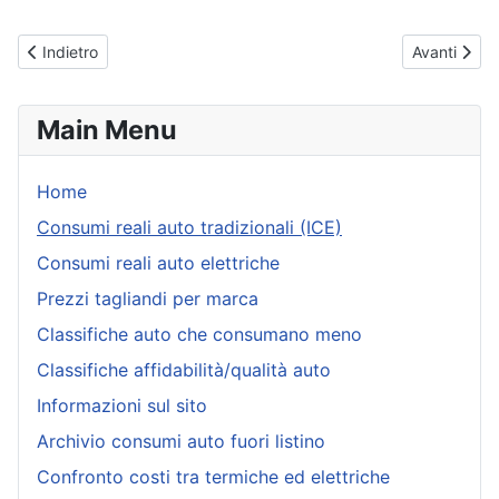
Articolo precedente: Skoda Octavia (dal 2019) - Consumi reali
Articolo su
Indietro
Avanti
Main Menu
Home
Consumi reali auto tradizionali (ICE)
Consumi reali auto elettriche
Prezzi tagliandi per marca
Classifiche auto che consumano meno
Classifiche affidabilità/qualità auto
Informazioni sul sito
Archivio consumi auto fuori listino
Confronto costi tra termiche ed elettriche