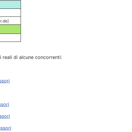
r.de]
i reali di alcune concorrenti:
ssori
ssori
ssori
essori