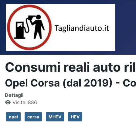
Consumi reali auto ri
Opel Corsa (dal 2019) - Con
Dettagli
Visite: 886
opel
corsa
MHEV
HEV