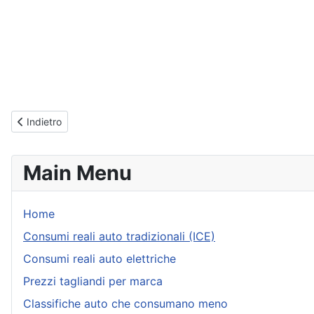
Articolo precedente: Opel Astra (dal 2022) Consumi reali
Indietro
Main Menu
Home
Consumi reali auto tradizionali (ICE)
Consumi reali auto elettriche
Prezzi tagliandi per marca
Classifiche auto che consumano meno