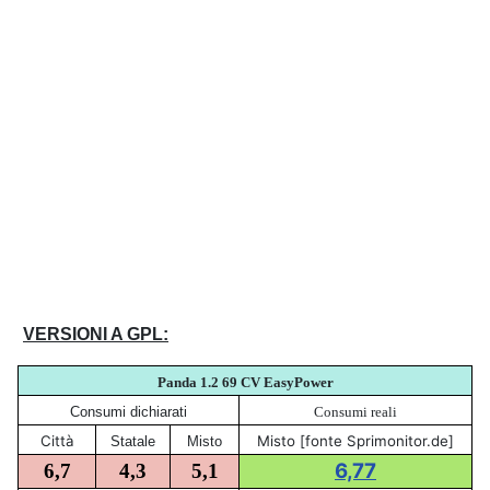
VERSIONI A GPL:
Panda 1.2 69 CV EasyPower
Consumi dichiarati
Consumi reali
Città
Misto [fonte Sprimonitor.de]
Statale
Misto
6,77
6,7
4,3
5,1