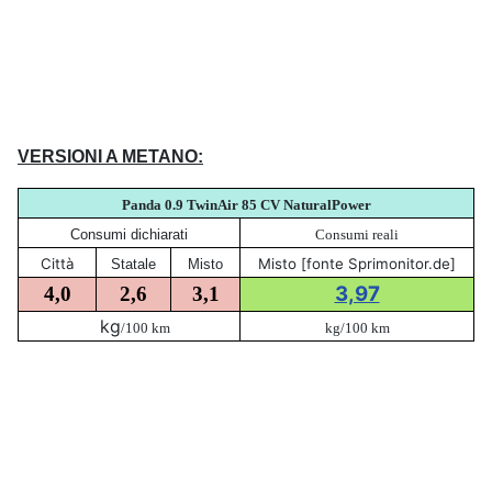
VERSIONI A METANO:
Panda 0.9 TwinAir 85 CV NaturalPower
Consumi dichiarati
Consumi reali
Città
Misto [fonte Sprimonitor.de]
Statale
Misto
3,97
4,0
2,6
3,1
kg
/100 km
kg/100 km