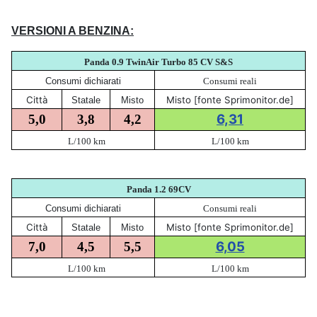
VERSIONI A BENZINA:
Panda 0.9 TwinAir Turbo 85 CV S&S
Consumi dichiarati
Consumi reali
Città
Misto [fonte Sprimonitor.de]
Statale
Misto
6,31
5,0
3,8
4,2
L/100 km
L/100 km
Panda 1.2 69CV
Consumi dichiarati
Consumi reali
Città
Misto [fonte Sprimonitor.de]
Statale
Misto
6,05
7,0
4,5
5,5
L/100 km
L/100 km