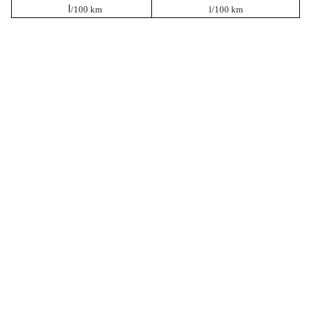
l
/100 km
l/100 km