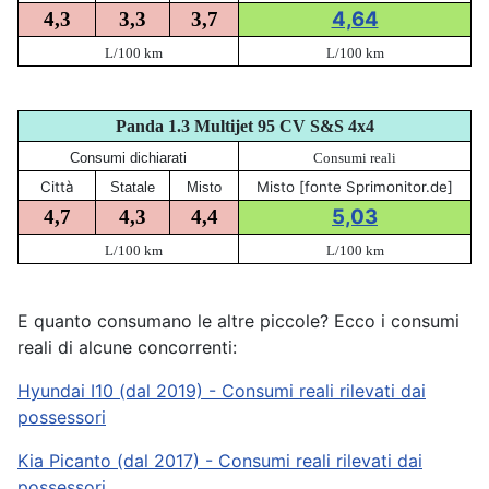
4,64
4,3
3,3
3,7
L/100 km
L/100 km
Panda 1.3 Multijet 95 CV S&S 4x4
Consumi dichiarati
Consumi reali
Città
Misto [fonte Sprimonitor.de]
Statale
Misto
5,03
4,7
4,3
4,4
L/100 km
L/100 km
E quanto consumano le altre piccole? Ecco i consumi
reali di alcune concorrenti:
Hyundai I10 (dal 2019) - Consumi reali rilevati dai
possessori
Kia Picanto (dal 2017) - Consumi reali rilevati dai
possessori