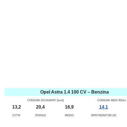
Opel Astra 1.4 100 CV – Benzina
CONSUMI DICHIARATI [km/l]
CONSUMI MEDI REALI [
13,2
20,4
16,9
14,1
CITTA'
STATALE
MEDIO
SPRITMONITOR.DE