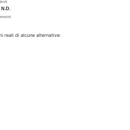
km/l]
N.D.
RIVISTE
reali di alcune alternative: