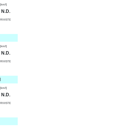
km/l]
N.D.
RIVISTE
km/l]
N.D.
RIVISTE
l
km/l]
N.D.
RIVISTE