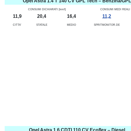
Opel Astra 1.4 T 140 CV GPL Tech – Benzina/GP
CONSUMI DICHIARATI [km/l]
CONSUMI MEDI REALI [
11,9
20,4
16,4
11,2
CITTA'
STATALE
MEDIO
SPRITMONITOR.DE
Opel Astra 1.6 CDTI 110 CV Ecoflex – Diesel