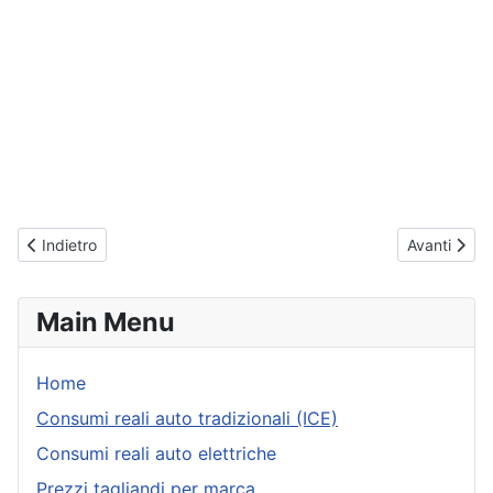
Articolo precedente: Renault Captur (dal 2019) - Consumi reali ril
Articolo suc
Indietro
Avanti
Main Menu
Home
Consumi reali auto tradizionali (ICE)
Consumi reali auto elettriche
Prezzi tagliandi per marca