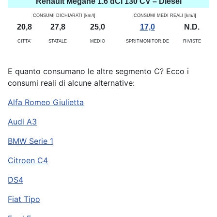
Renault Megane 1.6 dCi 130 CV – Diesel
CONSUMI DICHIARATI [km/l]
CONSUMI MEDI REALI [km/l]
20,8
27,8
25,0
17,0
N.D.
CITTA'
STATALE
MEDIO
SPRITMONITOR.DE
RIVISTE
E quanto consumano le altre segmento C? Ecco i
consumi reali di alcune alternative:
Alfa Romeo Giulietta
Audi A3
BMW Serie 1
Citroen C4
DS4
Fiat Tipo