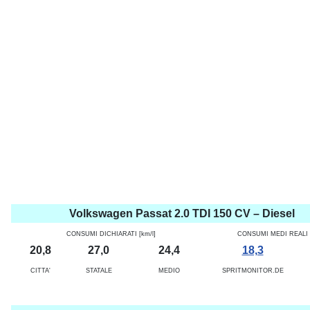
Volkswagen Passat 2.0 TDI 150 CV – Diesel
CONSUMI DICHIARATI [km/l]
CONSUMI MEDI REALI [
20,8
27,0
24,4
18,3
CITTA'
STATALE
MEDIO
SPRITMONITOR.DE