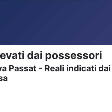
levati dai possessori
assat - Reali indicati dai 
asa