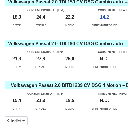
Volkswagen Passat 2.0 TDI 150 CV DSG Cambio auto. –
CONSUMI DICHIARATI [km/l]
CONSUMI MEDI REALI [
18,9
24,4
22,2
14,2
CITTA'
STATALE
MEDIO
SPRITMONITOR.DE
Volkswagen Passat 2.0 TDI 190 CV DSG Cambio auto. –
CONSUMI DICHIARATI [km/l]
CONSUMI MEDI REALI [
21,3
27,8
25,0
N.D.
CITTA'
STATALE
MEDIO
SPRITMONITOR.DE
Volkswagen Passat 2.0 BiTDI 239 CV DSG 4 Motion – D
CONSUMI DICHIARATI [km/l]
CONSUMI MEDI REALI [
15,4
21,3
18,5
N.D.
CITTA'
STATALE
MEDIO
SPRITMONITOR.DE
Articolo precedente: Consumi Volkswagen Golf 7 (dal 2012 al 2019) -
Indietro