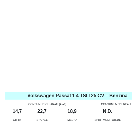
Volkswagen Passat 1.4 TSI 125 CV – Benzina
CONSUMI DICHIARATI [km/l]
CONSUMI MEDI REALI [
14,7
22,7
18,9
N.D.
CITTA'
STATALE
MEDIO
SPRITMONITOR.DE