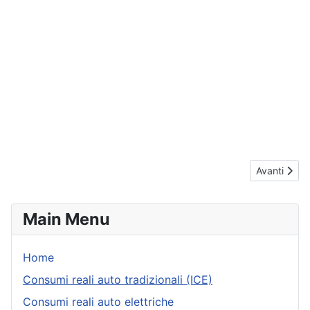
Articolo suc
Avanti
Main Menu
Home
Consumi reali auto tradizionali (ICE)
Consumi reali auto elettriche