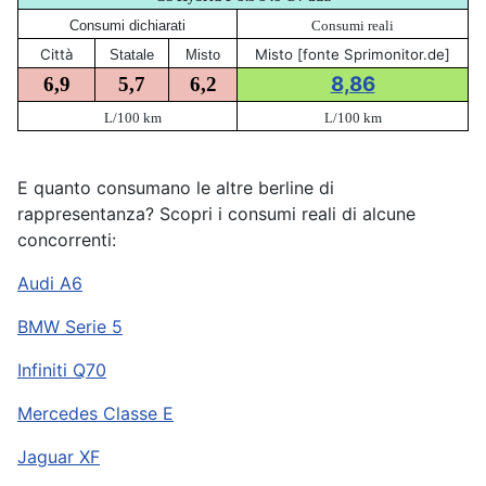
Consumi dichiarati
Consumi reali
Città
Misto [fonte Sprimonitor.de]
Statale
Misto
8,86
6,9
5,7
6,2
L/100 km
L/100 km
E quanto consumano le altre berline di
rappresentanza? Scopri i consumi reali di alcune
concorrenti:
Audi A6
BMW Serie 5
Infiniti Q70
Mercedes Classe E
Jaguar XF