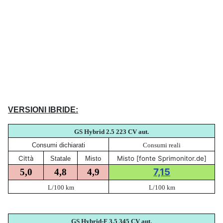
VERSIONI IBRIDE:
GS Hybrid 2.5 223
CV aut.
Consumi dichiarati
Consumi reali
Città
Misto [fonte Sprimonitor.de]
Statale
Misto
7,15
5,0
4,8
4,9
L/100 km
L/100 km
GS Hybrid-F 3.5 345
CV aut.