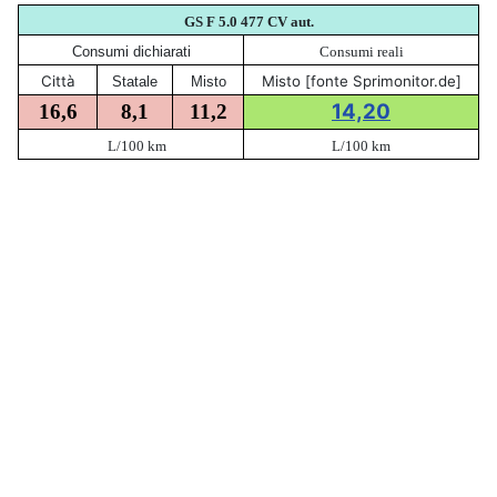
GS F 5.0 477
CV aut.
Consumi dichiarati
Consumi reali
Città
Misto [fonte Sprimonitor.de]
Statale
Misto
14,20
16,6
8,1
11,2
L/100 km
L/100 km