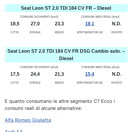
Seat Leon ST 2.0 TDI 184 CV FR – Diesel
CONSUMI DICHIARATI [km/l]
CONSUMI MEDI REALI [km/l]
18,5
27,0
23,3
18,1
N.D.
CITTA'
STATALE
MEDIO
SPRITMONITOR.DE
RIVISTE
Seat Leon ST 2.0 TDI 184 CV FR DSG Cambio auto. –
Diesel
CONSUMI DICHIARATI [km/l]
CONSUMI MEDI REALI [km/l]
17,5
24,4
21,3
15,4
N.D.
CITTA'
STATALE
MEDIO
SPRITMONITOR.DE
RIVISTE
E quanto consumano le altre segmento C? Ecco i
consumi reali di alcune alternative:
Alfa Romeo Giulietta
Audi A3