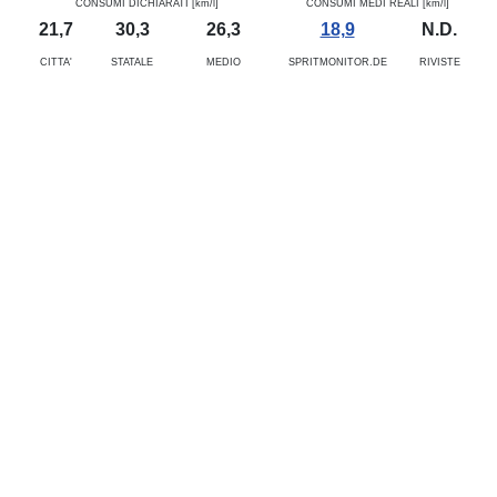
CONSUMI DICHIARATI [km/l]
CONSUMI MEDI REALI [km/l]
21,7
30,3
26,3
18,9
N.D.
CITTA'
STATALE
MEDIO
SPRITMONITOR.DE
RIVISTE