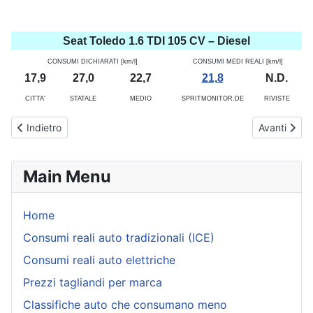
Seat Toledo 1.6 TDI 105 CV – Diesel
CONSUMI DICHIARATI [km/l]
CONSUMI MEDI REALI [km/l]
17,9
27,0
22,7
21,8
N.D.
CITTA'
STATALE
MEDIO
SPRITMONITOR.DE
RIVISTE
Articolo precedente: Consumi nuova Seat Leon ST (dal 2012 al 2019)
Articolo suc
Indietro
Avanti
Main Menu
Home
Consumi reali auto tradizionali (ICE)
Consumi reali auto elettriche
Prezzi tagliandi per marca
Classifiche auto che consumano meno