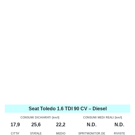
Seat Toledo 1.6 TDI 90 CV – Diesel
CONSUMI DICHIARATI [km/l]
CONSUMI MEDI REALI [km/l]
17,9
25,6
22,2
N.D.
N.D.
CITTA'
STATALE
MEDIO
SPRITMONITOR.DE
RIVISTE