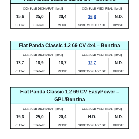
CONSUMI DICHIARATI [km/l]
CONSUMI MEDI REALI [km/l]
15,6
25,0
20,4
16,8
N.D.
CITTA'
STATALE
MEDIO
SPRITMONITOR.DE
RIVISTE
Fiat Panda Classic 1.2 69 CV 4x4 – Benzina
CONSUMI DICHIARATI [km/l]
CONSUMI MEDI REALI [km/l]
13,7
18,9
16,7
12,7
N.D.
CITTA'
STATALE
MEDIO
SPRITMONITOR.DE
RIVISTE
Fiat Panda Classic 1.2 69 CV EasyPower –
GPL/Benzina
CONSUMI DICHIARATI [km/l]
CONSUMI MEDI REALI [km/l]
15,6
25,0
20,4
N.D.
N.D.
CITTA'
STATALE
MEDIO
SPRITMONITOR.DE
RIVISTE