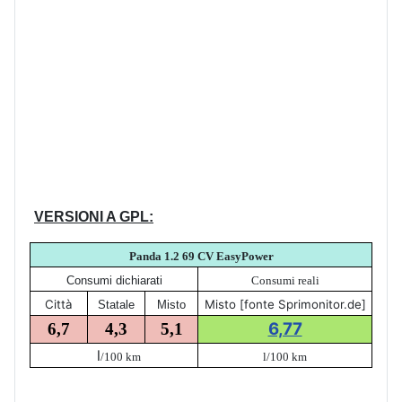
VERSIONI A GPL:
Panda 1.2 69 CV EasyPower
Consumi dichiarati
Consumi reali
Città
Misto [fonte Sprimonitor.de]
Statale
Misto
6,77
6,7
4,3
5,1
l
/100 km
l/100 km