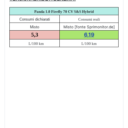
Panda 1.0 Firefly 70 CV S&S Hybrid
Consumi dichiarati
Consumi reali
Misto [fonte Sprimonitor.de]
Misto
6,19
5,3
L/100 km
L/100 km