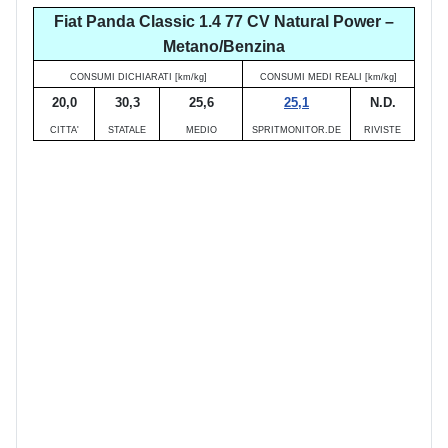
Fiat Panda Classic 1.4 77 CV Natural Power –
Metano/Benzina
CONSUMI DICHIARATI [km/kg]
CONSUMI MEDI REALI [km/kg]
20,0
30,3
25,6
25,1
N.D.
CITTA'
STATALE
MEDIO
SPRITMONITOR.DE
RIVISTE