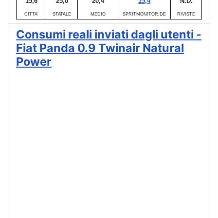
15,6
25,0
20,4
15,4
N.D.
CITTA'
STATALE
MEDIO
SPRITMONITOR.DE
RIVISTE
Consumi reali inviati dagli utenti -
Fiat Panda 0.9 Twinair Natural
Power