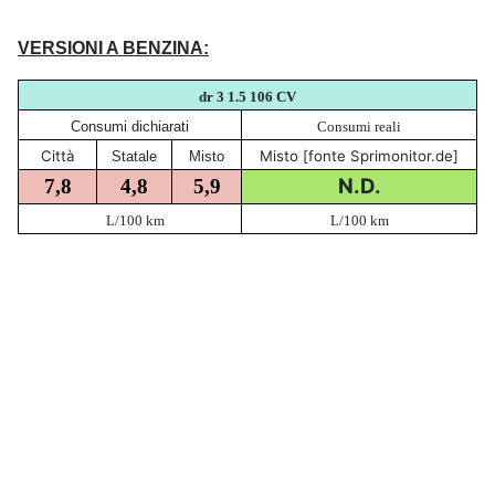
VERSIONI A BENZINA:
dr 3 1.5 106 CV
Consumi dichiarati
Consumi reali
Città
Misto [fonte Sprimonitor.de]
Statale
Misto
N.D.
7,8
4,8
5,9
L/100 km
L/100 km