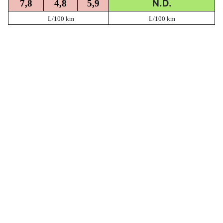
N.D.
7,8
4,8
5,9
L/100 km
L/100 km