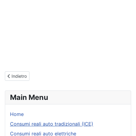
Articolo precedente: Jeep Renegade - Consumi reali rilevati dai 
Indietro
Main Menu
Home
Consumi reali auto tradizionali (ICE)
Consumi reali auto elettriche