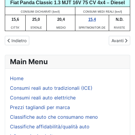
Fiat Panda Classic 1.3 MJT 16V 75 CV 4x4 – Diesel
CONSUMI DICHIARATI [km/l]
CONSUMI MEDI REALI [km/l]
15,6
25,0
20,4
15,4
N.D.
CITTA'
STATALE
MEDIO
SPRITMONITOR.DE
RIVISTE
Articolo precedente: Fiat 124 Spider (dal 2016 al 2019) - Consumi
Articolo suc
Indietro
Avanti
Main Menu
Home
Consumi reali auto tradizionali (ICE)
Consumi reali auto elettriche
Prezzi tagliandi per marca
Classifiche auto che consumano meno
Classifiche affidabilità/qualità auto