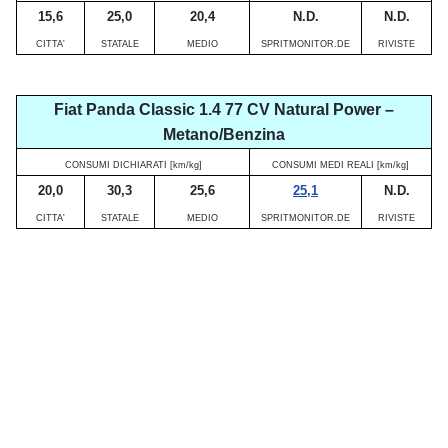
15,6
25,0
20,4
N.D.
N.D.
CITTA'
STATALE
MEDIO
SPRITMONITOR.DE
RIVISTE
Fiat Panda Classic 1.4 77 CV Natural Power –
Metano/Benzina
CONSUMI DICHIARATI [km/kg]
CONSUMI MEDI REALI [km/kg]
20,0
30,3
25,6
25,1
N.D.
CITTA'
STATALE
MEDIO
SPRITMONITOR.DE
RIVISTE