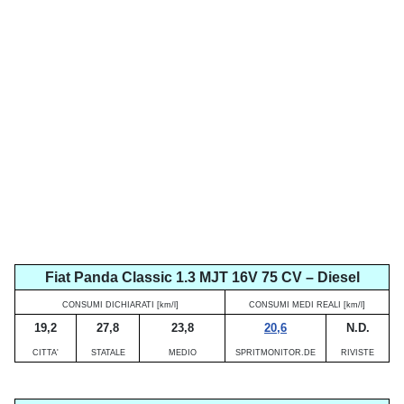
Fiat Panda Classic 1.3 MJT 16V 75 CV – Diesel
CONSUMI DICHIARATI [km/l]
CONSUMI MEDI REALI [km/l]
19,2
27,8
23,8
20,6
N.D.
CITTA'
STATALE
MEDIO
SPRITMONITOR.DE
RIVISTE