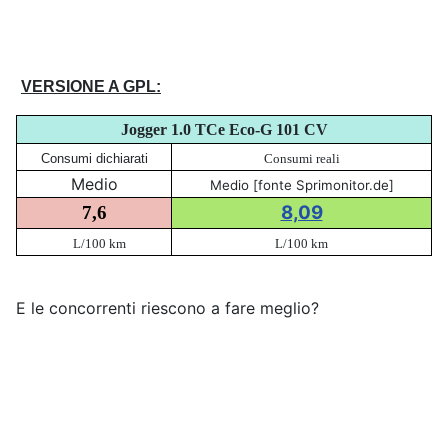
VERSIONE A GPL:
Jogger 1.0 TCe Eco-G 101 CV
Consumi dichiarati
Consumi reali
Medio
Medio [fonte Sprimonitor.de]
8,09
7,6
L/100 km
L/100 km
E le concorrenti riescono a fare meglio?