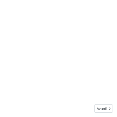
Articolo suc
Avanti