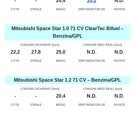
-
-
20,4
20,2
N.D.
CITTA'
STATALE
MEDIO
SPRITMONITOR.DE
RIVISTE
Mitsubishi Space Star 1.0 71 CV ClearTec Bifuel –
Benzina/GPL
CONSUMI DICHIARATI [km/l]
CONSUMI MEDI REALI [km/l]
22,2
27,8
25,0
N.D.
N.D.
CITTA'
STATALE
MEDIO
SPRITMONITOR.DE
RIVISTE
Mitsubishi Space Star 1.2 71 CV – Benzina/GPL
CONSUMI DICHIARATI [km/l]
CONSUMI MEDI REALI [km/l]
N.D.
-
-
20,4
N.D.
CITTA'
STATALE
MEDIO
SPRITMONITOR.DE
RIVISTE