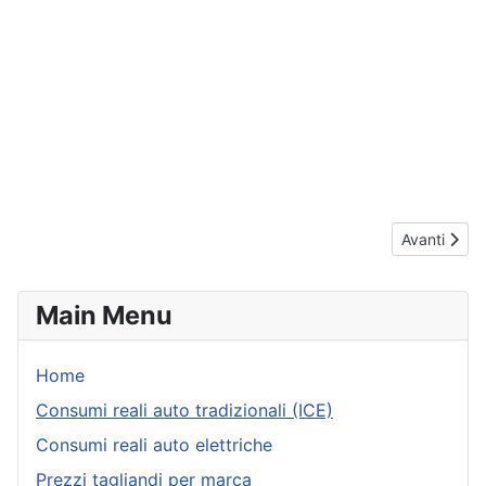
Articolo suc
Avanti
Main Menu
Home
Consumi reali auto tradizionali (ICE)
Consumi reali auto elettriche
Prezzi tagliandi per marca