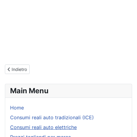
Articolo precedente: Consumi Renault Zoe - Reali indicati dai posse
Indietro
Main Menu
Home
Consumi reali auto tradizionali (ICE)
Consumi reali auto elettriche