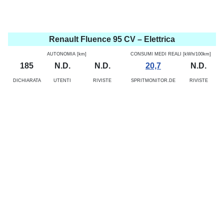
Renault Fluence 95 CV – Elettrica
AUTONOMIA [km]
CONSUMI MEDI REALI [kWh/100km]
185
N.D.
N.D.
20,7
N.D.
DICHIARATA
UTENTI
RIVISTE
SPRITMONITOR.DE
RIVISTE