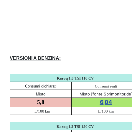
VERSIONI A BENZINA:
Karoq 1.0 TSI 110 CV
Consumi dichiarati
Consumi reali
Misto [fonte Sprimonitor.de
Misto
6,04
5,8
L/100 km
L/100 km
Karoq 1.5 TSI 150 CV