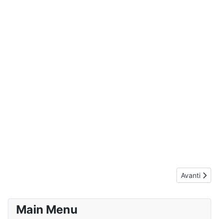
Articolo suc
Avanti
Main Menu