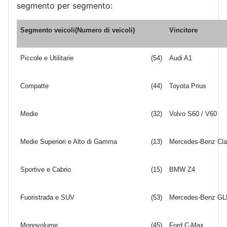
segmento per segmento:
Segmento veicoli
(Numero di veicoli)
Vincitore
Piccole e Utilitarie
(54)
Audi A1
Compatte
(44)
Toyota Prius
Medie
(32)
Volvo S60 / V60
Medie Superiori e Alto di Gamma
(13)
Mercedes-Benz Cl
Sportive e Cabrio
(15)
BMW Z4
Fuoristrada e SUV
(53)
Mercedes-Benz GL
Monovolume
(45)
Ford C-Max