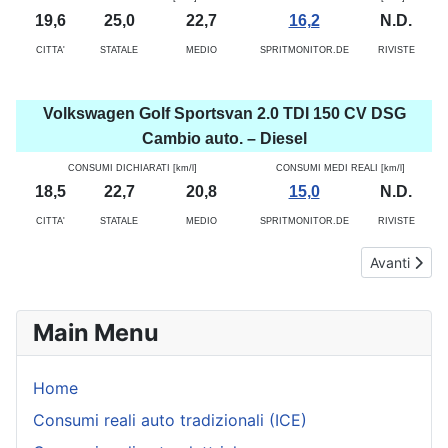
19,6
25,0
22,7
16,2
N.D.
CITTA'
STATALE
MEDIO
SPRITMONITOR.DE
RIVISTE
Volkswagen Golf Sportsvan 2.0 TDI 150 CV DSG
Cambio auto. – Diesel
CONSUMI DICHIARATI [km/l]
CONSUMI MEDI REALI [km/l]
18,5
22,7
20,8
15,0
N.D.
CITTA'
STATALE
MEDIO
SPRITMONITOR.DE
RIVISTE
Articolo suc
Avanti
Main Menu
Home
Consumi reali auto tradizionali (ICE)