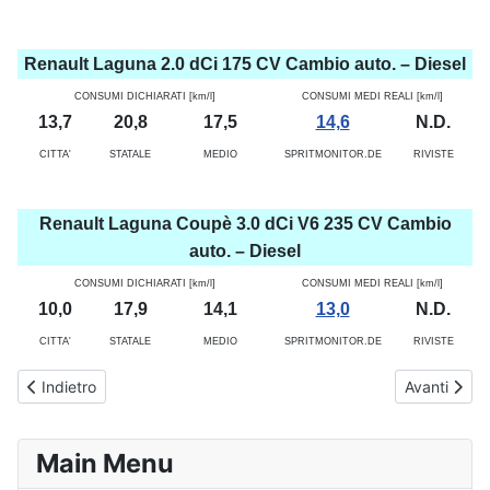
Renault Laguna 2.0 dCi 175 CV Cambio auto. – Diesel
CONSUMI DICHIARATI [km/l]
CONSUMI MEDI REALI [km/l]
13,7
20,8
17,5
14,6
N.D.
CITTA'
STATALE
MEDIO
SPRITMONITOR.DE
RIVISTE
Renault Laguna Coupè 3.0 dCi V6 235 CV Cambio
auto. – Diesel
CONSUMI DICHIARATI [km/l]
CONSUMI MEDI REALI [km/l]
10,0
17,9
14,1
13,0
N.D.
CITTA'
STATALE
MEDIO
SPRITMONITOR.DE
RIVISTE
Articolo precedente: Consumi Renault Twingo (dal 2007 al 2014) - Re
Articolo suc
Indietro
Avanti
Main Menu