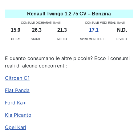
Renault Twingo 1.2 75 CV – Benzina
CONSUMI DICHIARATI [km/l]
CONSUMI MEDI REALI [km/l]
15,9
26,3
21,3
17,1
N.D.
CITTA'
STATALE
MEDIO
SPRITMONITOR.DE
RIVISTE
E quanto consumano le altre piccole? Ecco i consumi
reali di alcune concorrenti:
Citroen C1
Fiat Panda
Ford Ka+
Kia Picanto
Opel Karl