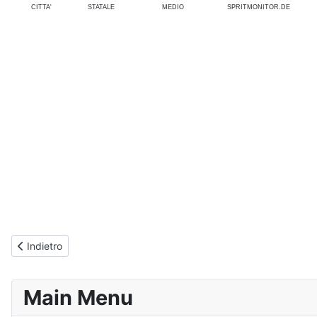
CITTA'
STATALE
MEDIO
SPRITMONITOR.DE
Articolo precedente: Consumi Jeep Compass [2011-2016] - Reali ind
Indietro
Main Menu