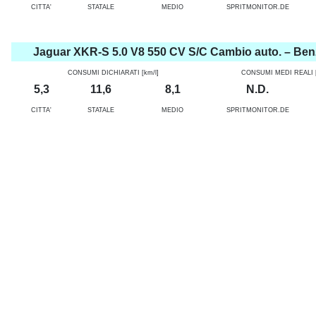
CITTA'
STATALE
MEDIO
SPRITMONITOR.DE
Jaguar XKR-S 5.0 V8 550 CV S/C Cambio auto. – Ben
CONSUMI DICHIARATI [km/l]
CONSUMI MEDI REALI [
5,3
11,6
8,1
N.D.
CITTA'
STATALE
MEDIO
SPRITMONITOR.DE