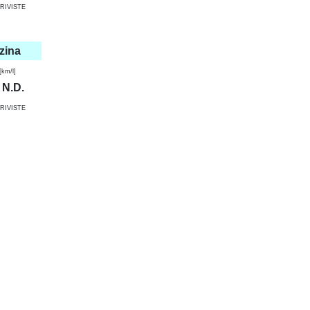
RIVISTE
zina
km/l]
N.D.
RIVISTE