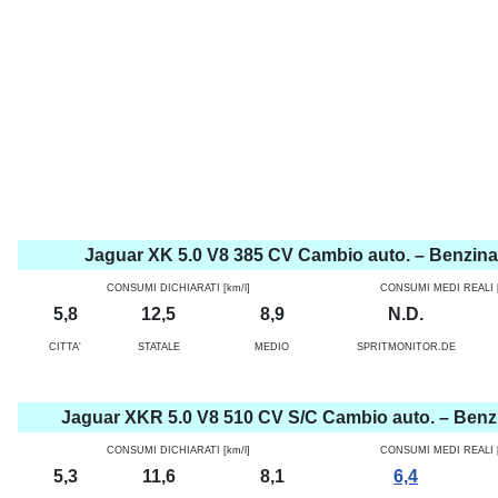
Jaguar XK 5.0 V8 385 CV Cambio auto. – Benzina
CONSUMI DICHIARATI [km/l]
CONSUMI MEDI REALI [
5,8
12,5
8,9
N.D.
CITTA'
STATALE
MEDIO
SPRITMONITOR.DE
Jaguar XKR 5.0 V8 510 CV S/C Cambio auto. – Benz
CONSUMI DICHIARATI [km/l]
CONSUMI MEDI REALI [
5,3
11,6
8,1
6,4