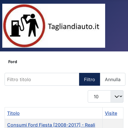
Ford
Filtro titolo
Filtro
Annulla
Visualizza n.
Titolo
Visite
Consumi Ford Fiesta [2008-2017] - Reali