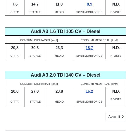
7,6
14,7
11,0
8,9
N.D.
CITTA'
STATALE
MEDIO
SPRITMONITOR.DE
RIVISTE
Audi A3 1.6 TDI 105 CV – Diesel
CONSUMI DICHIARATI [km/l]
CONSUMI MEDI REALI [km/l]
20,8
30,3
26,3
18,7
N.D.
CITTA'
STATALE
MEDIO
SPRITMONITOR.DE
RIVISTE
Audi A3 2.0 TDI 140 CV – Diesel
CONSUMI DICHIARATI [km/l]
CONSUMI MEDI REALI [km/l]
20,0
27,0
23,8
16,2
N.D.
RIVISTE
CITTA'
STATALE
MEDIO
SPRITMONITOR.DE
Articolo suc
Avanti