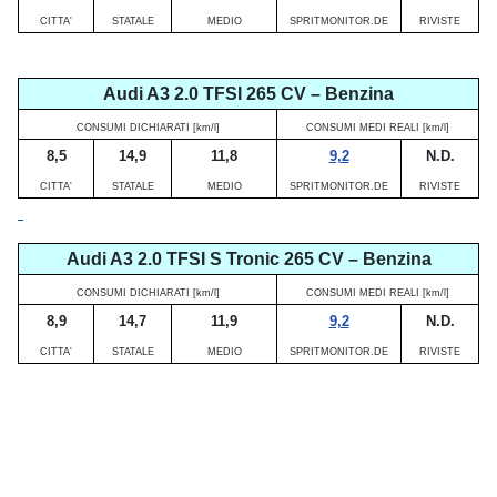
CITTA'
STATALE
MEDIO
SPRITMONITOR.DE
RIVISTE
Audi A3 2.0 TFSI 265 CV – Benzina
CONSUMI DICHIARATI [km/l]
CONSUMI MEDI REALI [km/l]
8,5
14,9
11,8
9,2
N.D.
CITTA'
STATALE
MEDIO
SPRITMONITOR.DE
RIVISTE
Audi A3 2.0 TFSI S Tronic 265 CV – Benzina
CONSUMI DICHIARATI [km/l]
CONSUMI MEDI REALI [km/l]
8,9
14,7
11,9
9,2
N.D.
CITTA'
STATALE
MEDIO
SPRITMONITOR.DE
RIVISTE