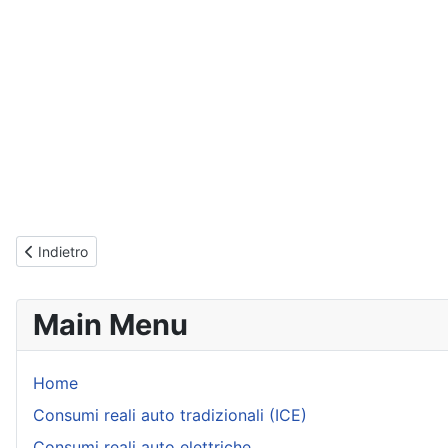
Articolo precedente: Informazioni sul sito
Indietro
Main Menu
Home
Consumi reali auto tradizionali (ICE)
Consumi reali auto elettriche