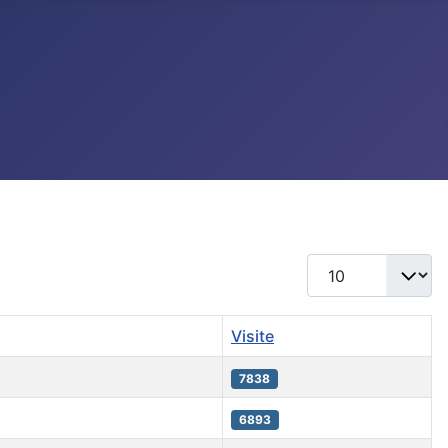
Visualizza n.
Visite
7838
6893