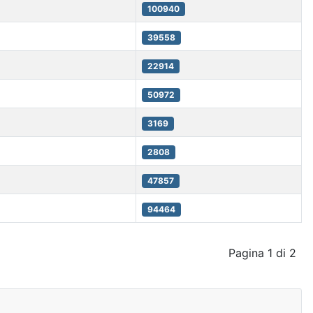
100940
39558
22914
50972
3169
2808
47857
94464
Pagina 1 di 2