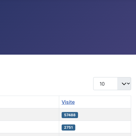
Visualizza n.
Visite
57488
2751