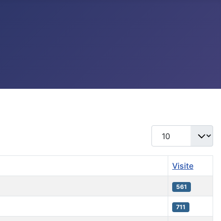
Visualizza n.
Visite
561
711