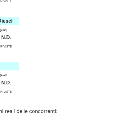
RIVISTE
iesel
km/l]
N.D.
RIVISTE
km/l]
N.D.
RIVISTE
reali delle concorrenti: