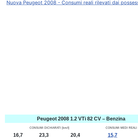
Nuova Peugeot 2008 - Consumi reali rilevati dai posses
Peugeot 2008 1.2 VTi 82 CV – Benzina
CONSUMI DICHIARATI [km/l]
CONSUMI MEDI REALI [
16,7
23,3
20,4
15,7