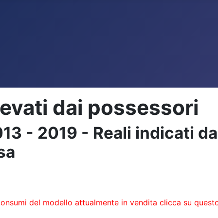
levati dai possessori
- 2019 - Reali indicati dai
asa
consumi del modello attualmente in vendita clicca su questo