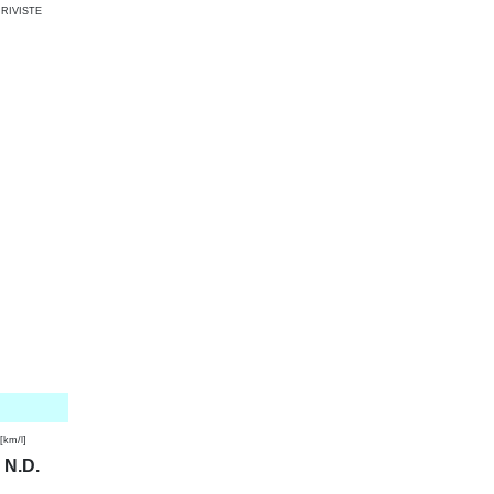
RIVISTE
km/l]
N.D.