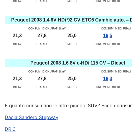
CITTA'
STATALE
MEDIO
SPRITMONITOR.DE
Peugeot 2008 1.4 8V HDi 92 CV ETG6 Cambio auto. – D
CONSUMI DICHIARATI [km/l]
CONSUMI MEDI REALI [
21,3
27,8
25,0
19,5
CITTA'
STATALE
MEDIO
SPRITMONITOR.DE
Peugeot 2008 1.6 8V e-HDi 115 CV – Diesel
CONSUMI DICHIARATI [km/l]
CONSUMI MEDI REALI [
21,3
27,8
25,0
19,3
CITTA'
STATALE
MEDIO
SPRITMONITOR.DE
E quanto consumano le altre piccole SUV? Ecco i consumi 
Dacia Sandero Stepway
DR 3