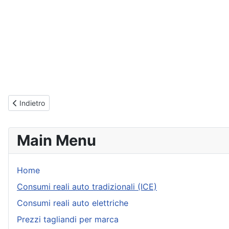
Articolo precedente: Consumi Peugeot 508 (dal 2010 al 2018) - Real
Indietro
Main Menu
Home
Consumi reali auto tradizionali (ICE)
Consumi reali auto elettriche
Prezzi tagliandi per marca