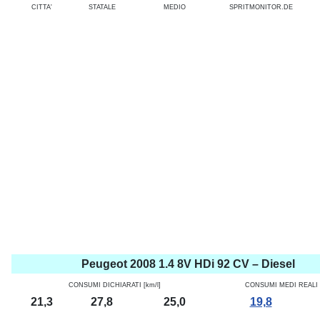
CITTA'
STATALE
MEDIO
SPRITMONITOR.DE
Peugeot 2008 1.4 8V HDi 92 CV – Diesel
CONSUMI DICHIARATI [km/l]
CONSUMI MEDI REALI [
21,3
27,8
25,0
19,8